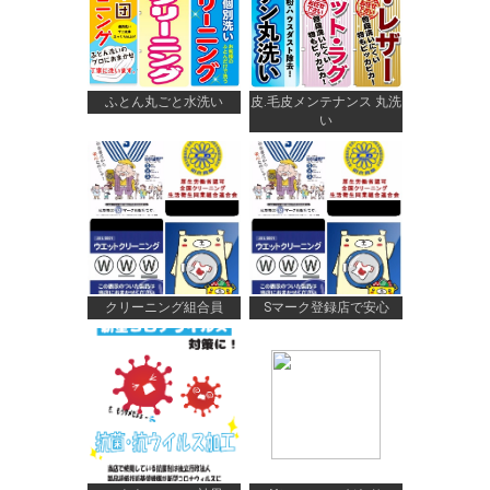
ふとん丸ごと水洗い
皮.毛皮メンテナンス 丸洗
い
クリーニング組合員
Sマーク登録店で安心